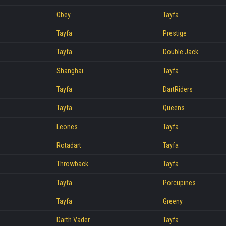
Obey
Tayfa
Tayfa
Prestige
Tayfa
Double Jack
Shanghai
Tayfa
Tayfa
DartRiders
Tayfa
Queens
Leones
Tayfa
Rotadart
Tayfa
Throwback
Tayfa
Tayfa
Porcupines
Tayfa
Greeny
Darth Vader
Tayfa