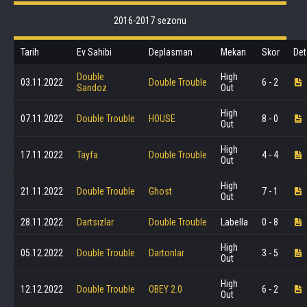
2016-2017 sezonu
Tarih
Ev Sahibi
Deplasman
Mekan
Skor
Det
Double
High
03.11.2022
Double Trouble
6 - 2
Sandoz
Out
High
07.11.2022
Double Trouble
HOUSE
8 - 0
Out
High
17.11.2022
Tayfa
Double Trouble
4 - 4
Out
High
21.11.2022
Double Trouble
Ghost
7 - 1
Out
28.11.2022
Dartsızlar
Double Trouble
Labella
0 - 8
High
05.12.2022
Double Trouble
Dartonlar
3 - 5
Out
High
12.12.2022
Double Trouble
OBEY 2.0
6 - 2
Out