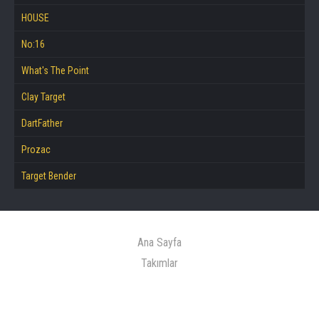
HOUSE
No:16
What's The Point
Clay Target
DartFather
Prozac
Target Bender
Ana Sayfa
Takımlar