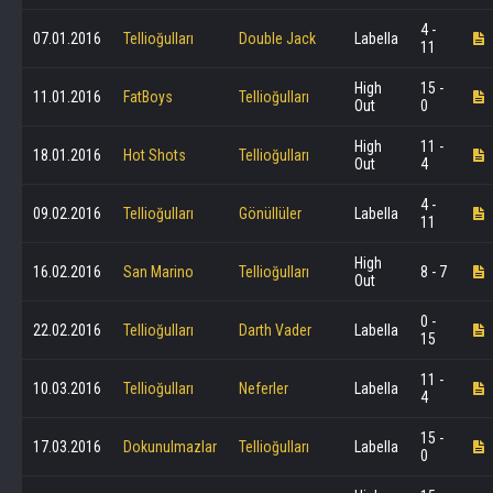
4 -
07.01.2016
Tellioğulları
Double Jack
Labella
11
High
15 -
11.01.2016
FatBoys
Tellioğulları
Out
0
High
11 -
18.01.2016
Hot Shots
Tellioğulları
Out
4
4 -
09.02.2016
Tellioğulları
Gönüllüler
Labella
11
High
16.02.2016
San Marino
Tellioğulları
8 - 7
Out
0 -
22.02.2016
Tellioğulları
Darth Vader
Labella
15
11 -
10.03.2016
Tellioğulları
Neferler
Labella
4
15 -
17.03.2016
Dokunulmazlar
Tellioğulları
Labella
0