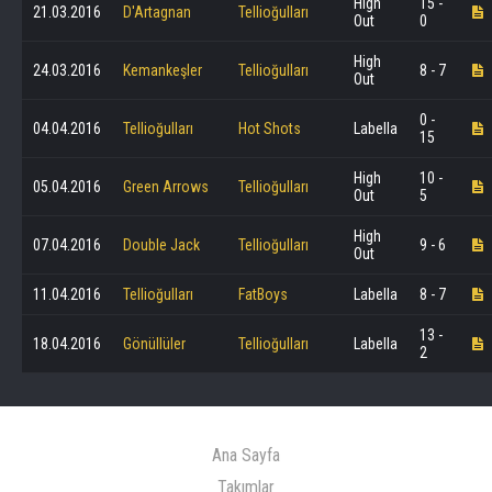
High
15 -
21.03.2016
D'Artagnan
Tellioğulları
Out
0
High
24.03.2016
Kemankeşler
Tellioğulları
8 - 7
Out
0 -
04.04.2016
Tellioğulları
Hot Shots
Labella
15
High
10 -
05.04.2016
Green Arrows
Tellioğulları
Out
5
High
07.04.2016
Double Jack
Tellioğulları
9 - 6
Out
11.04.2016
Tellioğulları
FatBoys
Labella
8 - 7
13 -
18.04.2016
Gönüllüler
Tellioğulları
Labella
2
Ana Sayfa
Takımlar