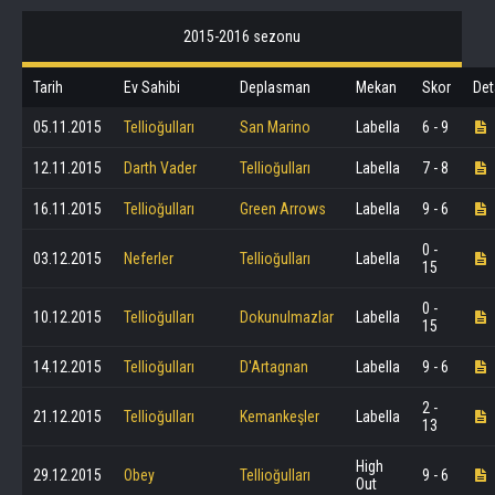
2015-2016 sezonu
Tarih
Ev Sahibi
Deplasman
Mekan
Skor
Det
05.11.2015
Tellioğulları
San Marino
Labella
6 - 9
12.11.2015
Darth Vader
Tellioğulları
Labella
7 - 8
16.11.2015
Tellioğulları
Green Arrows
Labella
9 - 6
0 -
03.12.2015
Neferler
Tellioğulları
Labella
15
0 -
10.12.2015
Tellioğulları
Dokunulmazlar
Labella
15
14.12.2015
Tellioğulları
D'Artagnan
Labella
9 - 6
2 -
21.12.2015
Tellioğulları
Kemankeşler
Labella
13
High
29.12.2015
Obey
Tellioğulları
9 - 6
Out