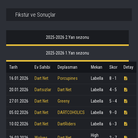
Fikstür ve Sonuçlar
2025-2026 2.Yarı sezonu
2025-2026 1.Yarı sezonu
Tarih
Ev Sahibi
Deplasman
Mekan
Skor
Detay
16.01.2026
Dart Net
Porcupines
Labella
8 - 1
20.01.2026
Dartsızlar
Dart Net
Labella
4 - 5
27.01.2026
Dart Net
Greeny
Labella
5 - 4
05.02.2026
Dart Net
DARTCOHOLICS
Labella
9 - 0
10.02.2026
Dart Net
DartRiders
Labella
6 - 3
High
26.03.2026
Wolves
Dart Net
2 - 7