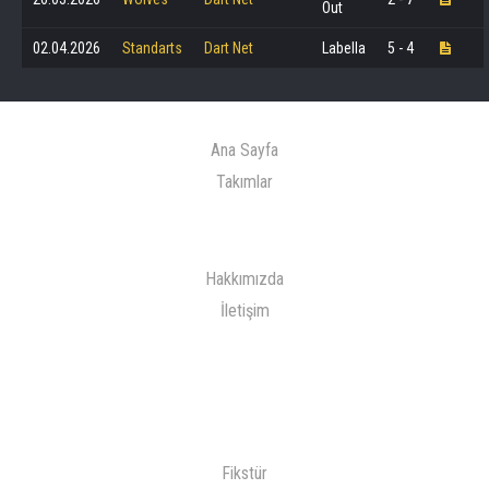
Out
02.04.2026
Standarts
Dart Net
Labella
5 - 4
Ana Sayfa
Takımlar
Hakkımızda
İletişim
Fikstür