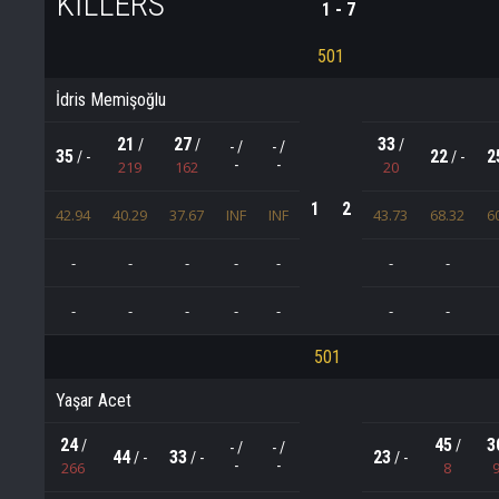
KILLERS
1 - 7
501
İdris Memişoğlu
21
27
33
/
/
/
- /
- /
35
22
2
/ -
/ -
-
-
219
162
20
1
2
42.94
40.29
37.67
INF
INF
43.73
68.32
6
-
-
-
-
-
-
-
-
-
-
-
-
-
-
501
Yaşar Acet
24
45
3
/
/
- /
- /
44
33
23
/ -
/ -
/ -
-
-
266
8