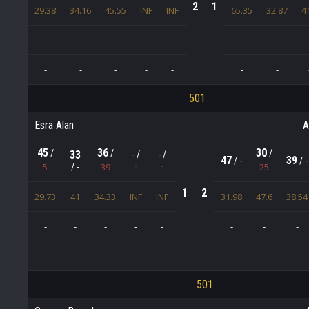
2
1
29.38
34.16
45.55
INF
INF
65.35
32.87
4
-
-
-
-
-
-
-
-
-
-
-
-
-
-
501
Esra Alan
A
45
36
30
/
/
/
33
- /
- /
47
39
/ -
/ -
-
-
5
39
25
/ -
1
2
29.73
41
34.33
INF
INF
31.98
47.6
38.54
-
-
-
-
-
-
-
-
-
-
-
-
-
-
-
-
501