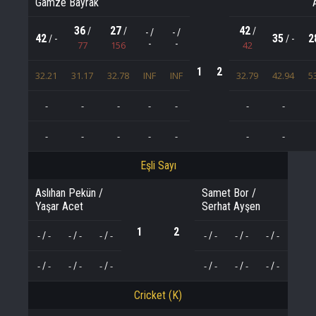
Gamze Bayrak
36
27
42
/
/
/
- /
- /
42
35
2
/ -
/ -
-
-
77
156
42
1
2
32.21
31.17
32.78
INF
INF
32.79
42.94
5
-
-
-
-
-
-
-
-
-
-
-
-
-
-
Eşli Sayı
Aslıhan Pekün /
Samet Bor /
Yaşar Acet
Serhat Ayşen
1
2
-
-
-
-
-
-
-
-
-
-
-
-
/
/
/
/
/
/
-
-
-
-
-
-
-
-
-
-
-
-
/
/
/
/
/
/
Cricket (K)