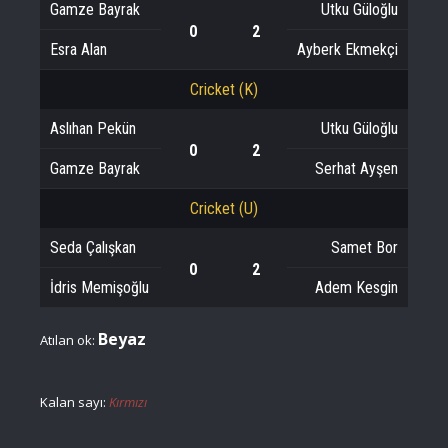
Gamze Bayrak
Utku Güloğlu
0
2
Esra Alan
Ayberk Ekmekçi
Cricket (K)
Aslıhan Pekün
Utku Güloğlu
0
2
Gamze Bayrak
Serhat Ayşen
Cricket (U)
Seda Çalışkan
Samet Bor
0
2
İdris Memişoğlu
Adem Kesgin
Beyaz
Atılan ok:
Kalan sayı:
Kırmızı