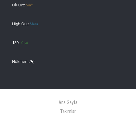
Ok Ort:
Sarı
High Out:
Mavi
180:
Yeşil
Hükmen:
(H)
Ana Sayfa
Takımlar